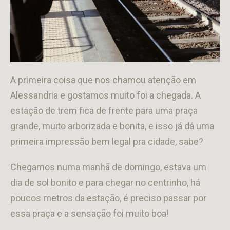
A primeira coisa que nos chamou atenção em
Alessandria e gostamos muito foi a chegada. A
estação de trem fica de frente para uma praça
grande, muito arborizada e bonita, e isso já dá uma
primeira impressão bem legal pra cidade, sabe?
Chegamos numa manhã de domingo, estava um
dia de sol bonito e para chegar no centrinho, há
poucos metros da estação, é preciso passar por
essa praça e a sensação foi muito boa!