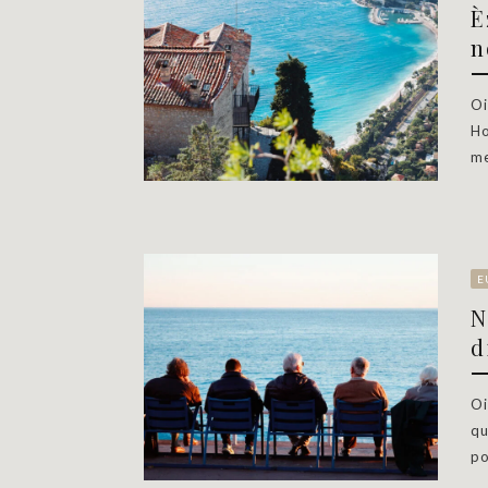
È
n
Oi
Ho
me
E
N
d
Oi
qu
po