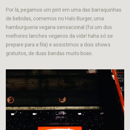
Por lá, pegamos um pint em uma das barraquinhas
de bebidas, comemos no Halo Burger, uma
hamburgueria vegana sensacional (foi um dos
melhores lanches veganos da vida! haha só se
prepare para a fila) e assistimos a dois shows
gratuitos, de duas bandas muito boas.