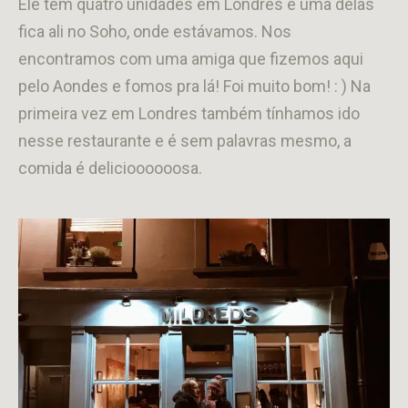
Ele tem quatro unidades em Londres e uma delas
fica ali no Soho, onde estávamos. Nos
encontramos com uma amiga que fizemos aqui
pelo Aondes e fomos pra lá! Foi muito bom! : ) Na
primeira vez em Londres também tínhamos ido
nesse restaurante e é sem palavras mesmo, a
comida é delicioooooosa.