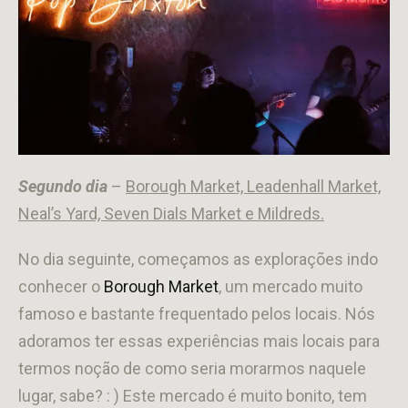
Segundo dia
–
Borough Market, Leadenhall Market,
Neal’s Yard, Seven Dials Market e Mildreds.
No dia seguinte, começamos as explorações indo
conhecer o
Borough Market
, um mercado muito
famoso e bastante frequentado pelos locais. Nós
adoramos ter essas experiências mais locais para
termos noção de como seria morarmos naquele
lugar, sabe? : ) Este mercado é muito bonito, tem