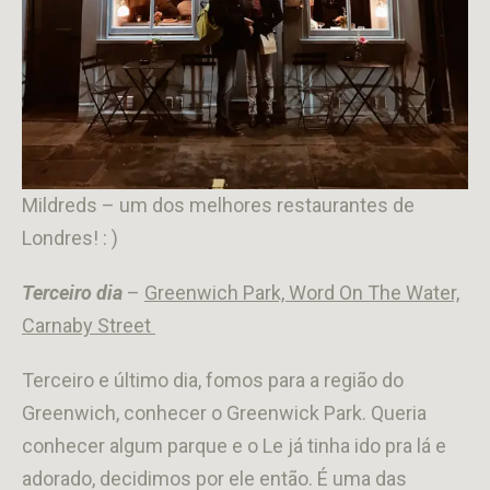
Mildreds – um dos melhores restaurantes de
Londres! : )
Terceiro dia
–
Greenwich Park, Word On The Water,
Carnaby Street
Terceiro e último dia, fomos para a região do
Greenwich, conhecer o Greenwick Park. Queria
conhecer algum parque e o Le já tinha ido pra lá e
adorado, decidimos por ele então. É uma das