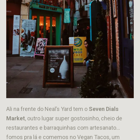
Ali na frente do Neal’s Yard tem o
Seven Dials
Market
, outro lugar super gostosinho, cheio de
restaurantes e barraquinhas com artesanato…
fomos pra lá e comemos no Vegan Tacos, um